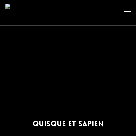
Skip
Men
to
main
content
Quisque et sapien